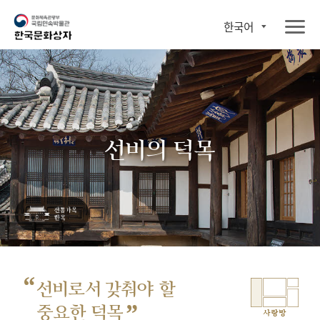
한국어
선비의 덕목
“
선비로서 갖춰야 할
”
중요한 덕목
사랑방