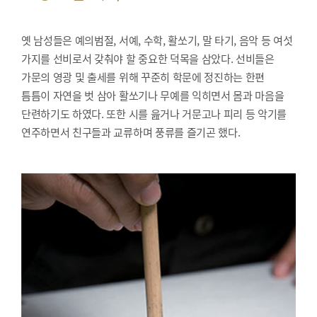
옛 남성들은 예의범절, 서예, 수학, 활쏘기, 말 타기, 음악 등 여섯
가지를 선비로서 갖춰야 할 중요한 덕목을 삼았다. 선비들은
가문의 영광 및 출세를 위해 꾸준히 학문에 정진하는 한편
틈틈이 자연을 벗 삼아 활쏘기나 무예를 익히면서 몸과 마음을
단련하기도 하였다. 또한 시를 읊거나 거문고나 피리 등 악기를
연주하면서 친구들과 교류하며 풍류를 즐기곤 했다.