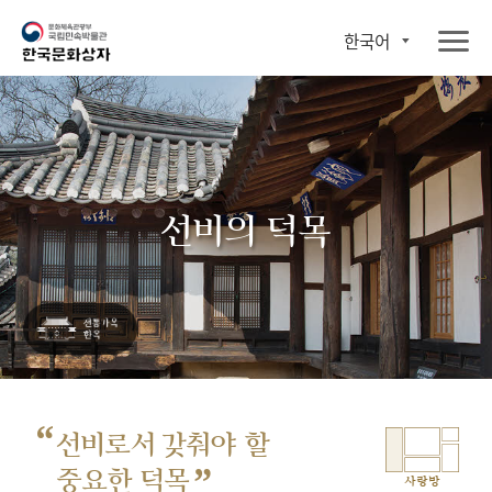
한국어
선비의 덕목
“
선비로서 갖춰야 할
”
중요한 덕목
사랑방