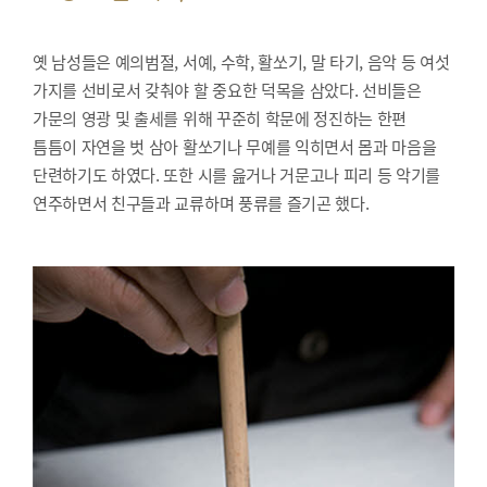
옛 남성들은 예의범절, 서예, 수학, 활쏘기, 말 타기, 음악 등 여섯
가지를 선비로서 갖춰야 할 중요한 덕목을 삼았다. 선비들은
가문의 영광 및 출세를 위해 꾸준히 학문에 정진하는 한편
틈틈이 자연을 벗 삼아 활쏘기나 무예를 익히면서 몸과 마음을
단련하기도 하였다. 또한 시를 읊거나 거문고나 피리 등 악기를
연주하면서 친구들과 교류하며 풍류를 즐기곤 했다.