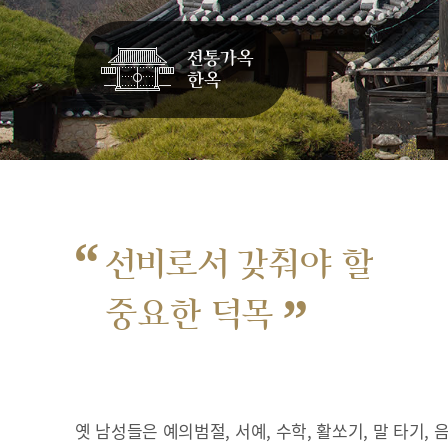
“
선비로서 갖춰야 할
”
중요한 덕목
옛 남성들은 예의범절, 서예, 수학, 활쏘기, 말 타기,