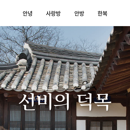
안녕
사랑방
안방
한복
선비의 덕목