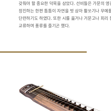
갖춰야 할 중요한 덕목을 삼았다. 선비들은 가문의 영
정진하는 한편 틈틈이 자연을 벗 삼아 활쏘기나 무예
단련하기도 하였다. 또한 시를 읊거나 거문고나 피리
교류하며 풍류를 즐기곤 했다.