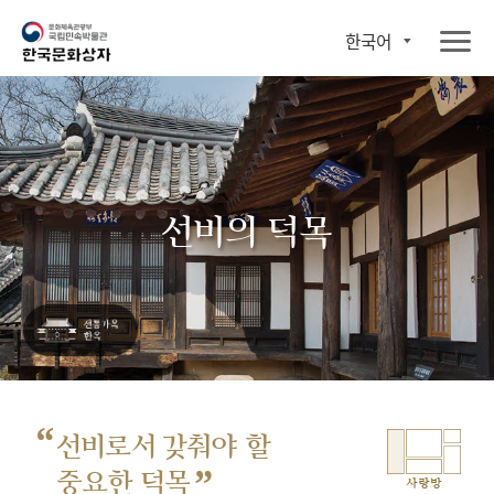
한국어
선비의 덕목
“
선비로서 갖춰야 할
”
중요한 덕목
사랑방