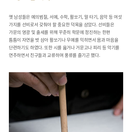
옛 남성들은 예의범절, 서예, 수학, 활쏘기, 말 타기, 음악 등 여섯
가지를 선비로서 갖춰야 할 중요한 덕목을 삼았다. 선비들은
가문의 영광 및 출세를 위해 꾸준히 학문에 정진하는 한편
틈틈이 자연을 벗 삼아 활쏘기나 무예를 익히면서 몸과 마음을
단련하기도 하였다. 또한 시를 읊거나 거문고나 피리 등 악기를
연주하면서 친구들과 교류하며 풍류를 즐기곤 했다.