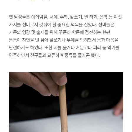
옛 남성들은 예의범절, 서예, 수학, 활쏘기, 말 타기, 음악 등 여섯
가지를 선비로서 갖춰야 할 중요한 덕목을 삼았다. 선비들은
가문의 영광 및 출세를 위해 꾸준히 학문에 정진하는 한편
틈틈이 자연을 벗 삼아 활쏘기나 무예를 익히면서 몸과 마음을
단련하기도 하였다. 또한 시를 읊거나 거문고나 피리 등 악기를
연주하면서 친구들과 교류하며 풍류를 즐기곤 했다.