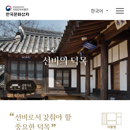
한국어
선비의 덕목
“
선비로서 갖춰야 할
”
중요한 덕목
사랑방