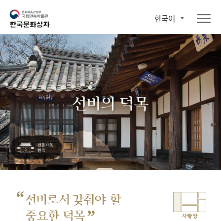
한국어
선비의 덕목
“
선비로서 갖춰야 할
”
중요한 덕목
사랑방