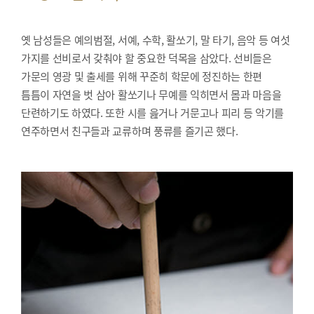
옛 남성들은 예의범절, 서예, 수학, 활쏘기, 말 타기, 음악 등 여섯
가지를 선비로서 갖춰야 할 중요한 덕목을 삼았다. 선비들은
가문의 영광 및 출세를 위해 꾸준히 학문에 정진하는 한편
틈틈이 자연을 벗 삼아 활쏘기나 무예를 익히면서 몸과 마음을
단련하기도 하였다. 또한 시를 읊거나 거문고나 피리 등 악기를
연주하면서 친구들과 교류하며 풍류를 즐기곤 했다.