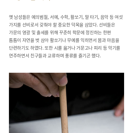
옛 남성들은 예의범절, 서예, 수학, 활쏘기, 말 타기, 음악 등 여섯
가지를 선비로서 갖춰야 할 중요한 덕목을 삼았다. 선비들은
가문의 영광 및 출세를 위해 꾸준히 학문에 정진하는 한편
틈틈이 자연을 벗 삼아 활쏘기나 무예를 익히면서 몸과 마음을
단련하기도 하였다. 또한 시를 읊거나 거문고나 피리 등 악기를
연주하면서 친구들과 교류하며 풍류를 즐기곤 했다.