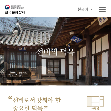
한국어
선비의 덕목
“
선비로서 갖춰야 할
”
중요한 덕목
사랑방