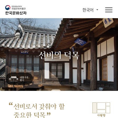
한국어
선비의 덕목
“
선비로서 갖춰야 할
”
중요한 덕목
사랑방