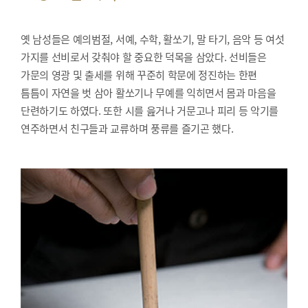
옛 남성들은 예의범절, 서예, 수학, 활쏘기, 말 타기, 음악 등 여섯
가지를 선비로서 갖춰야 할 중요한 덕목을 삼았다. 선비들은
가문의 영광 및 출세를 위해 꾸준히 학문에 정진하는 한편
틈틈이 자연을 벗 삼아 활쏘기나 무예를 익히면서 몸과 마음을
단련하기도 하였다. 또한 시를 읊거나 거문고나 피리 등 악기를
연주하면서 친구들과 교류하며 풍류를 즐기곤 했다.