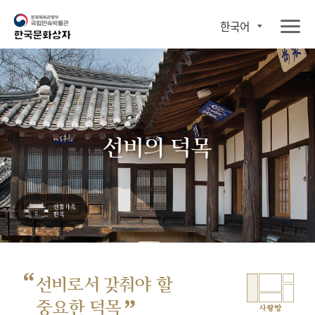
한국어
선비의 덕목
“
선비로서 갖춰야 할
”
중요한 덕목
사랑방