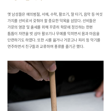
옛 남성들은 예의범절, 서예, 수학, 활쏘기, 말 타기, 음악 등 여섯
가지를 선비로서 갖춰야 할 중요한 덕목을 삼았다. 선비들은
가문의 영광 및 출세를 위해 꾸준히 학문에 정진하는 한편
틈틈이 자연을 벗 삼아 활쏘기나 무예를 익히면서 몸과 마음을
단련하기도 하였다. 또한 시를 읊거나 거문고나 피리 등 악기를
연주하면서 친구들과 교류하며 풍류를 즐기곤 했다.