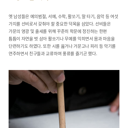
옛 남성들은 예의범절, 서예, 수학, 활쏘기, 말 타기, 음악 등 여섯
가지를 선비로서 갖춰야 할 중요한 덕목을 삼았다. 선비들은
가문의 영광 및 출세를 위해 꾸준히 학문에 정진하는 한편
틈틈이 자연을 벗 삼아 활쏘기나 무예를 익히면서 몸과 마음을
단련하기도 하였다. 또한 시를 읊거나 거문고나 피리 등 악기를
연주하면서 친구들과 교류하며 풍류를 즐기곤 했다.