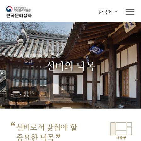
한국어
선비의 덕목
“
선비로서 갖춰야 할
”
중요한 덕목
사랑방