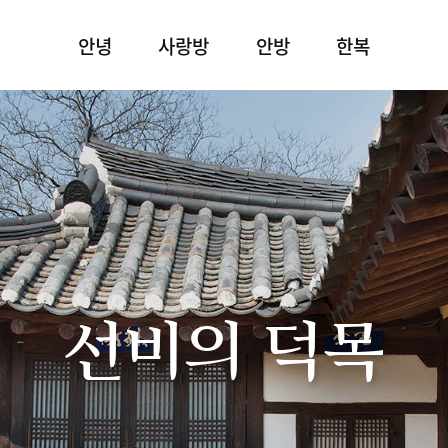
안녕
사랑방
안방
한복
선비의 덕목