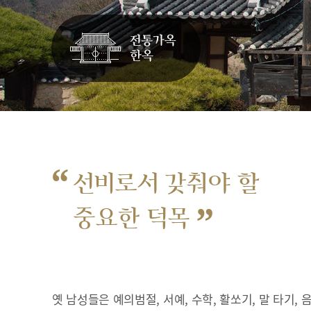
“
선비로서 갖춰야 할
”
중요한 덕목
옛 남성들은 예의범절, 서예, 수학, 활쏘기, 말 타기,