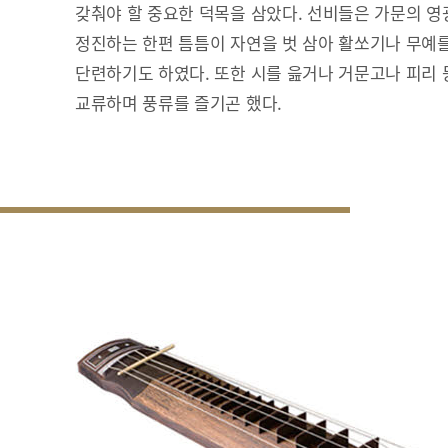
갖춰야 할 중요한 덕목을 삼았다. 선비들은 가문의 영
정진하는 한편 틈틈이 자연을 벗 삼아 활쏘기나 무예
단련하기도 하였다. 또한 시를 읊거나 거문고나 피리
교류하며 풍류를 즐기곤 했다.