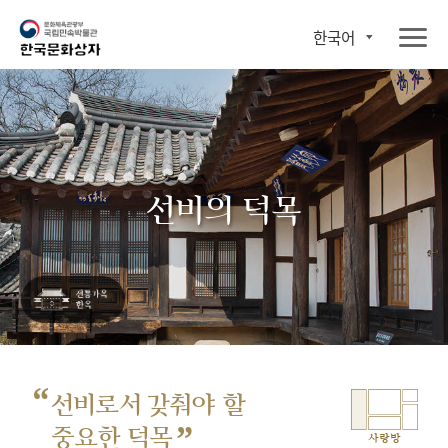
한국어
선비의 덕목
“
선비로서 갖춰야 할
”
중요한 덕목
사랑방