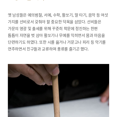
옛 남성들은 예의범절, 서예, 수학, 활쏘기, 말 타기, 음악 등 여섯
가지를 선비로서 갖춰야 할 중요한 덕목을 삼았다. 선비들은
가문의 영광 및 출세를 위해 꾸준히 학문에 정진하는 한편
틈틈이 자연을 벗 삼아 활쏘기나 무예를 익히면서 몸과 마음을
단련하기도 하였다. 또한 시를 읊거나 거문고나 피리 등 악기를
연주하면서 친구들과 교류하며 풍류를 즐기곤 했다.