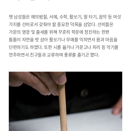
옛 남성들은 예의범절, 서예, 수학, 활쏘기, 말 타기, 음악 등 여섯
가지를 선비로서 갖춰야 할 중요한 덕목을 삼았다. 선비들은
가문의 영광 및 출세를 위해 꾸준히 학문에 정진하는 한편
틈틈이 자연을 벗 삼아 활쏘기나 무예를 익히면서 몸과 마음을
단련하기도 하였다. 또한 시를 읊거나 거문고나 피리 등 악기를
연주하면서 친구들과 교류하며 풍류를 즐기곤 했다.