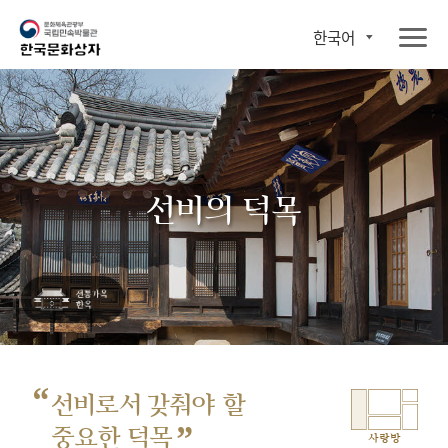
한국어
선비의 덕목
“
선비로서 갖춰야 할
”
중요한 덕목
사랑방