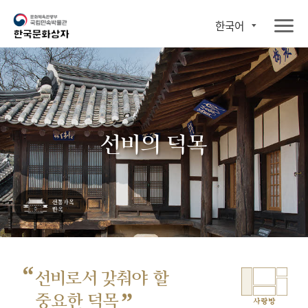
한국어
선비의 덕목
“
선비로서 갖춰야 할
”
중요한 덕목
사랑방