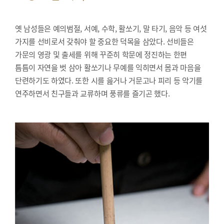
옛 남성들은 예의범절, 서예, 수학, 활쏘기, 말 타기, 음악 등 여섯
가지를 선비로서 갖춰야 할 중요한 덕목을 삼았다. 선비들은
가문의 영광 및 출세를 위해 꾸준히 학문에 정진하는 한편
틈틈이 자연을 벗 삼아 활쏘기나 무예를 익히면서 몸과 마음을
단련하기도 하였다. 또한 시를 읊거나 거문고나 피리 등 악기를
연주하면서 친구들과 교류하며 풍류를 즐기곤 했다.