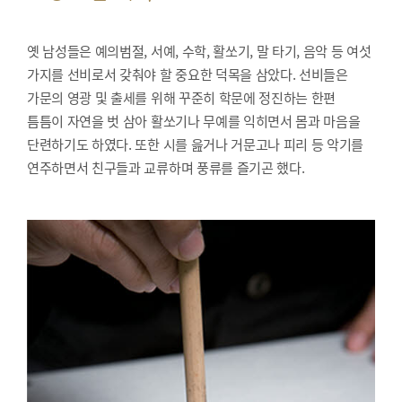
옛 남성들은 예의범절, 서예, 수학, 활쏘기, 말 타기, 음악 등 여섯
가지를 선비로서 갖춰야 할 중요한 덕목을 삼았다. 선비들은
가문의 영광 및 출세를 위해 꾸준히 학문에 정진하는 한편
틈틈이 자연을 벗 삼아 활쏘기나 무예를 익히면서 몸과 마음을
단련하기도 하였다. 또한 시를 읊거나 거문고나 피리 등 악기를
연주하면서 친구들과 교류하며 풍류를 즐기곤 했다.