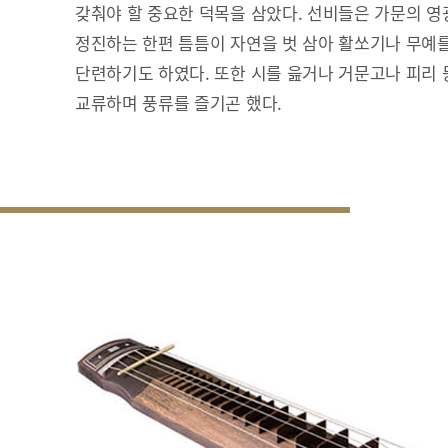
갖춰야 할 중요한 덕목을 삼았다. 선비들은 가문의 영
정진하는 한편 틈틈이 자연을 벗 삼아 활쏘기나 무예
단련하기도 하였다. 또한 시를 읊거나 거문고나 피리
교류하며 풍류를 즐기곤 했다.