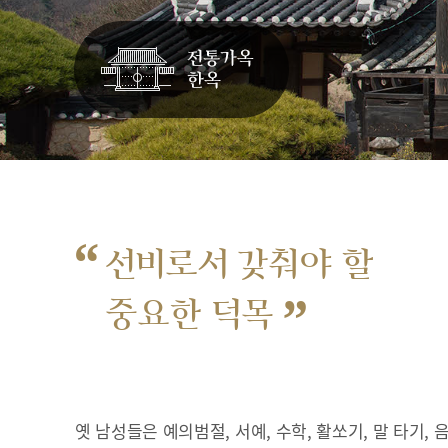
“
선비로서 갖춰야 할
”
중요한 덕목
옛 남성들은 예의범절, 서예, 수학, 활쏘기, 말 타기,