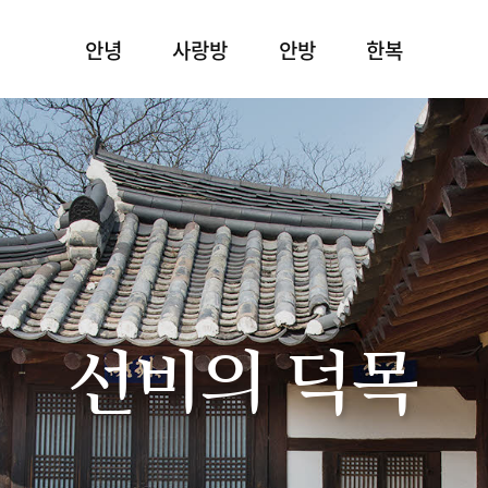
안녕
사랑방
안방
한복
선비의 덕목