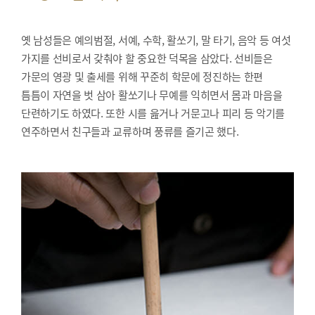
옛 남성들은 예의범절, 서예, 수학, 활쏘기, 말 타기, 음악 등 여섯
가지를 선비로서 갖춰야 할 중요한 덕목을 삼았다. 선비들은
가문의 영광 및 출세를 위해 꾸준히 학문에 정진하는 한편
틈틈이 자연을 벗 삼아 활쏘기나 무예를 익히면서 몸과 마음을
단련하기도 하였다. 또한 시를 읊거나 거문고나 피리 등 악기를
연주하면서 친구들과 교류하며 풍류를 즐기곤 했다.