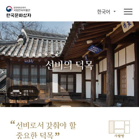
한국어
선비의 덕목
“
선비로서 갖춰야 할
”
중요한 덕목
사랑방