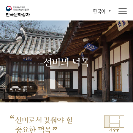
한국어
선비의 덕목
“
선비로서 갖춰야 할
”
중요한 덕목
사랑방