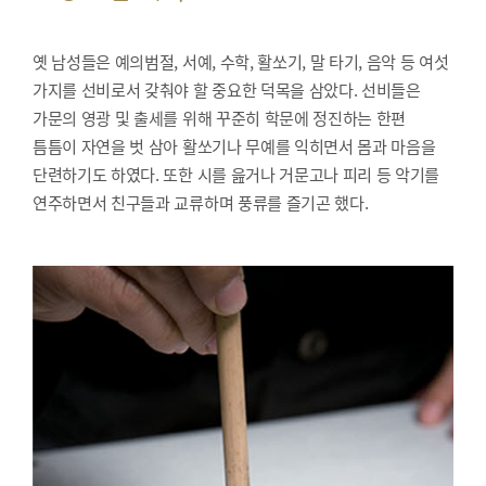
옛 남성들은 예의범절, 서예, 수학, 활쏘기, 말 타기, 음악 등 여섯
가지를 선비로서 갖춰야 할 중요한 덕목을 삼았다. 선비들은
가문의 영광 및 출세를 위해 꾸준히 학문에 정진하는 한편
틈틈이 자연을 벗 삼아 활쏘기나 무예를 익히면서 몸과 마음을
단련하기도 하였다. 또한 시를 읊거나 거문고나 피리 등 악기를
연주하면서 친구들과 교류하며 풍류를 즐기곤 했다.