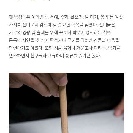
옛 남성들은 예의범절, 서예, 수학, 활쏘기, 말 타기, 음악 등 여섯
가지를 선비로서 갖춰야 할 중요한 덕목을 삼았다. 선비들은
가문의 영광 및 출세를 위해 꾸준히 학문에 정진하는 한편
틈틈이 자연을 벗 삼아 활쏘기나 무예를 익히면서 몸과 마음을
단련하기도 하였다. 또한 시를 읊거나 거문고나 피리 등 악기를
연주하면서 친구들과 교류하며 풍류를 즐기곤 했다.