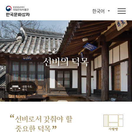
한국어
선비의 덕목
“
선비로서 갖춰야 할
”
중요한 덕목
사랑방