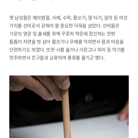
옛 남성들은 예의범절, 서예, 수학, 활쏘기, 말 타기, 음악 등 여섯
가지를 선비로서 갖춰야 할 중요한 덕목을 삼았다. 선비들은
가문의 영광 및 출세를 위해 꾸준히 학문에 정진하는 한편
틈틈이 자연을 벗 삼아 활쏘기나 무예를 익히면서 몸과 마음을
단련하기도 하였다. 또한 시를 읊거나 거문고나 피리 등 악기를
연주하면서 친구들과 교류하며 풍류를 즐기곤 했다.