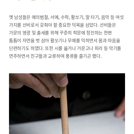
옛 남성들은 예의범절, 서예, 수학, 활쏘기, 말 타기, 음악 등 여섯
가지를 선비로서 갖춰야 할 중요한 덕목을 삼았다. 선비들은
가문의 영광 및 출세를 위해 꾸준히 학문에 정진하는 한편
틈틈이 자연을 벗 삼아 활쏘기나 무예를 익히면서 몸과 마음을
단련하기도 하였다. 또한 시를 읊거나 거문고나 피리 등 악기를
연주하면서 친구들과 교류하며 풍류를 즐기곤 했다.