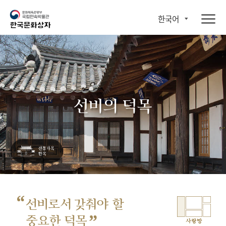
한국어
선비의 덕목
“
선비로서 갖춰야 할
”
중요한 덕목
사랑방