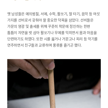
옛 남성들은 예의범절, 서예, 수학, 활쏘기, 말 타기, 음악 등 여섯
가지를 선비로서 갖춰야 할 중요한 덕목을 삼았다. 선비들은
가문의 영광 및 출세를 위해 꾸준히 학문에 정진하는 한편
틈틈이 자연을 벗 삼아 활쏘기나 무예를 익히면서 몸과 마음을
단련하기도 하였다. 또한 시를 읊거나 거문고나 피리 등 악기를
연주하면서 친구들과 교류하며 풍류를 즐기곤 했다.