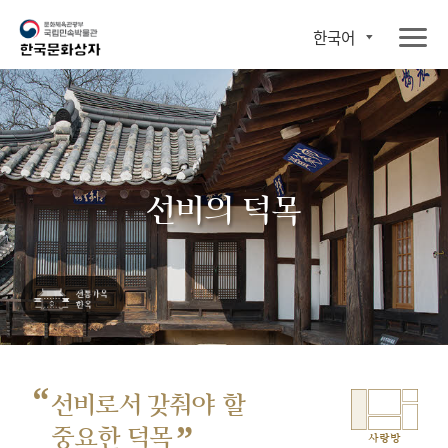
한국어
선비의 덕목
“
선비로서 갖춰야 할
”
중요한 덕목
사랑방