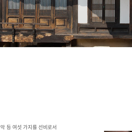
 음악 등 여섯 가지를 선비로서