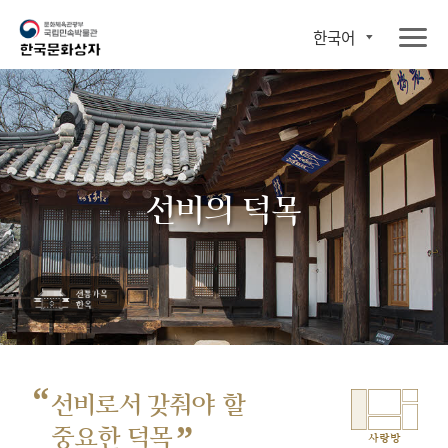
한국어
선비의 덕목
“
선비로서 갖춰야 할
”
중요한 덕목
사랑방