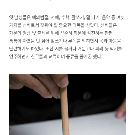
옛 남성들은 예의범절, 서예, 수학, 활쏘기, 말 타기, 음악 등 여섯
가지를 선비로서 갖춰야 할 중요한 덕목을 삼았다. 선비들은
가문의 영광 및 출세를 위해 꾸준히 학문에 정진하는 한편
틈틈이 자연을 벗 삼아 활쏘기나 무예를 익히면서 몸과 마음을
단련하기도 하였다. 또한 시를 읊거나 거문고나 피리 등 악기를
연주하면서 친구들과 교류하며 풍류를 즐기곤 했다.