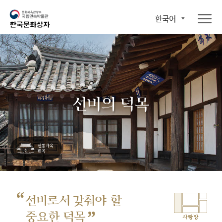
한국어
선비의 덕목
“
선비로서 갖춰야 할
”
중요한 덕목
사랑방