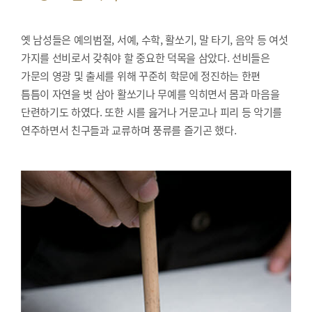
옛 남성들은 예의범절, 서예, 수학, 활쏘기, 말 타기, 음악 등 여섯
가지를 선비로서 갖춰야 할 중요한 덕목을 삼았다. 선비들은
가문의 영광 및 출세를 위해 꾸준히 학문에 정진하는 한편
틈틈이 자연을 벗 삼아 활쏘기나 무예를 익히면서 몸과 마음을
단련하기도 하였다. 또한 시를 읊거나 거문고나 피리 등 악기를
연주하면서 친구들과 교류하며 풍류를 즐기곤 했다.