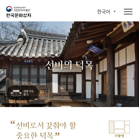
한국어
선비의 덕목
“
선비로서 갖춰야 할
”
중요한 덕목
사랑방