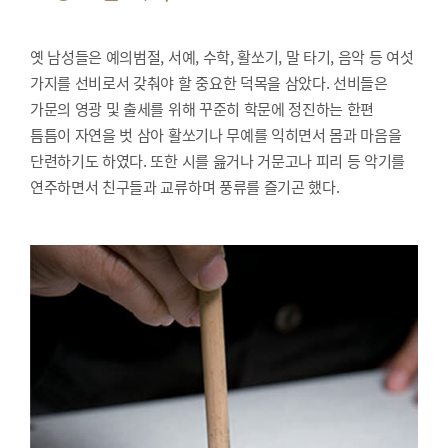
옛 남성들은 예의범절, 서예, 수학, 활쏘기, 말 타기, 음악 등 여섯
가지를 선비로서 갖춰야 할 중요한 덕목을 삼았다. 선비들은
가문의 영광 및 출세를 위해 꾸준히 학문에 정진하는 한편
틈틈이 자연을 벗 삼아 활쏘기나 무예를 익히면서 몸과 마음을
단련하기도 하였다. 또한 시를 읊거나 거문고나 피리 등 악기를
연주하면서 친구들과 교류하며 풍류를 즐기곤 했다.