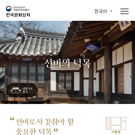
한국어
선비의 덕목
“
선비로서 갖춰야 할
”
중요한 덕목
사랑방