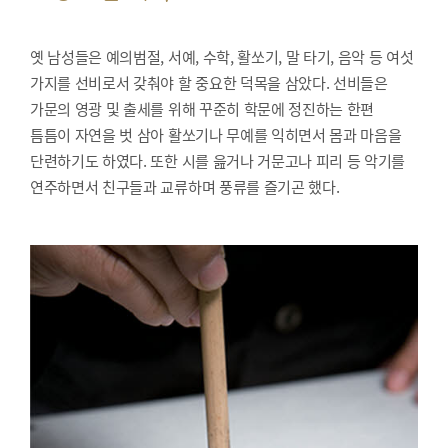
옛 남성들은 예의범절, 서예, 수학, 활쏘기, 말 타기, 음악 등 여섯
가지를 선비로서 갖춰야 할 중요한 덕목을 삼았다. 선비들은
가문의 영광 및 출세를 위해 꾸준히 학문에 정진하는 한편
틈틈이 자연을 벗 삼아 활쏘기나 무예를 익히면서 몸과 마음을
단련하기도 하였다. 또한 시를 읊거나 거문고나 피리 등 악기를
연주하면서 친구들과 교류하며 풍류를 즐기곤 했다.