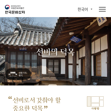
한국어
선비의 덕목
“
선비로서 갖춰야 할
”
중요한 덕목
사랑방