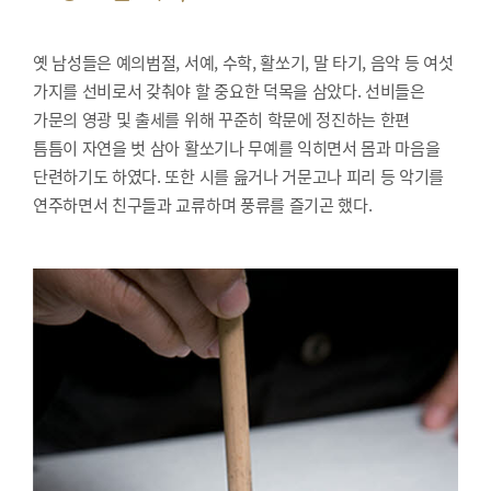
옛 남성들은 예의범절, 서예, 수학, 활쏘기, 말 타기, 음악 등 여섯
가지를 선비로서 갖춰야 할 중요한 덕목을 삼았다. 선비들은
가문의 영광 및 출세를 위해 꾸준히 학문에 정진하는 한편
틈틈이 자연을 벗 삼아 활쏘기나 무예를 익히면서 몸과 마음을
단련하기도 하였다. 또한 시를 읊거나 거문고나 피리 등 악기를
연주하면서 친구들과 교류하며 풍류를 즐기곤 했다.