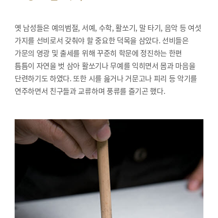
옛 남성들은 예의범절, 서예, 수학, 활쏘기, 말 타기, 음악 등 여섯
가지를 선비로서 갖춰야 할 중요한 덕목을 삼았다. 선비들은
가문의 영광 및 출세를 위해 꾸준히 학문에 정진하는 한편
틈틈이 자연을 벗 삼아 활쏘기나 무예를 익히면서 몸과 마음을
단련하기도 하였다. 또한 시를 읊거나 거문고나 피리 등 악기를
연주하면서 친구들과 교류하며 풍류를 즐기곤 했다.