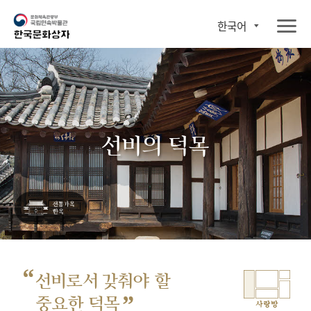
한국어
선비의 덕목
“
선비로서 갖춰야 할
”
중요한 덕목
사랑방