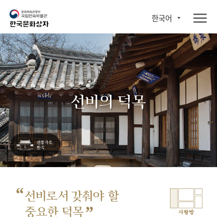
한국어
선비의 덕목
“
선비로서 갖춰야 할
”
중요한 덕목
사랑방