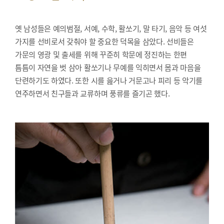
옛 남성들은 예의범절, 서예, 수학, 활쏘기, 말 타기, 음악 등 여섯
가지를 선비로서 갖춰야 할 중요한 덕목을 삼았다. 선비들은
가문의 영광 및 출세를 위해 꾸준히 학문에 정진하는 한편
틈틈이 자연을 벗 삼아 활쏘기나 무예를 익히면서 몸과 마음을
단련하기도 하였다. 또한 시를 읊거나 거문고나 피리 등 악기를
연주하면서 친구들과 교류하며 풍류를 즐기곤 했다.