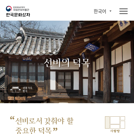
한국어
선비의 덕목
“
선비로서 갖춰야 할
”
중요한 덕목
사랑방