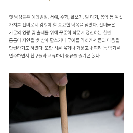
옛 남성들은 예의범절, 서예, 수학, 활쏘기, 말 타기, 음악 등 여섯
가지를 선비로서 갖춰야 할 중요한 덕목을 삼았다. 선비들은
가문의 영광 및 출세를 위해 꾸준히 학문에 정진하는 한편
틈틈이 자연을 벗 삼아 활쏘기나 무예를 익히면서 몸과 마음을
단련하기도 하였다. 또한 시를 읊거나 거문고나 피리 등 악기를
연주하면서 친구들과 교류하며 풍류를 즐기곤 했다.