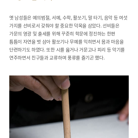
옛 남성들은 예의범절, 서예, 수학, 활쏘기, 말 타기, 음악 등 여섯
가지를 선비로서 갖춰야 할 중요한 덕목을 삼았다. 선비들은
가문의 영광 및 출세를 위해 꾸준히 학문에 정진하는 한편
틈틈이 자연을 벗 삼아 활쏘기나 무예를 익히면서 몸과 마음을
단련하기도 하였다. 또한 시를 읊거나 거문고나 피리 등 악기를
연주하면서 친구들과 교류하며 풍류를 즐기곤 했다.