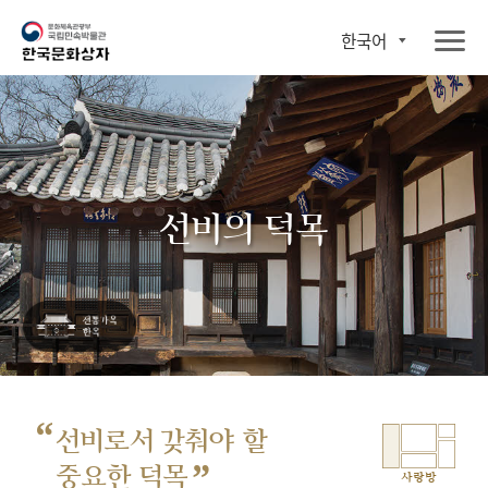
한국어
선비의 덕목
“
선비로서 갖춰야 할
”
중요한 덕목
사랑방