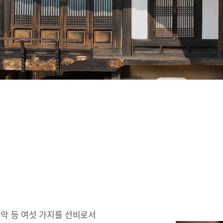
 음악 등 여섯 가지를 선비로서