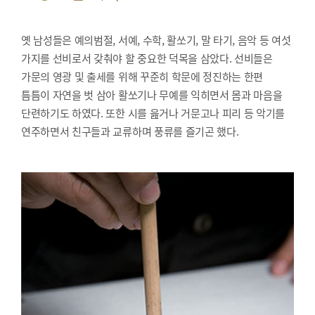
옛 남성들은 예의범절, 서예, 수학, 활쏘기, 말 타기, 음악 등 여섯
가지를 선비로서 갖춰야 할 중요한 덕목을 삼았다. 선비들은
가문의 영광 및 출세를 위해 꾸준히 학문에 정진하는 한편
틈틈이 자연을 벗 삼아 활쏘기나 무예를 익히면서 몸과 마음을
단련하기도 하였다. 또한 시를 읊거나 거문고나 피리 등 악기를
연주하면서 친구들과 교류하며 풍류를 즐기곤 했다.