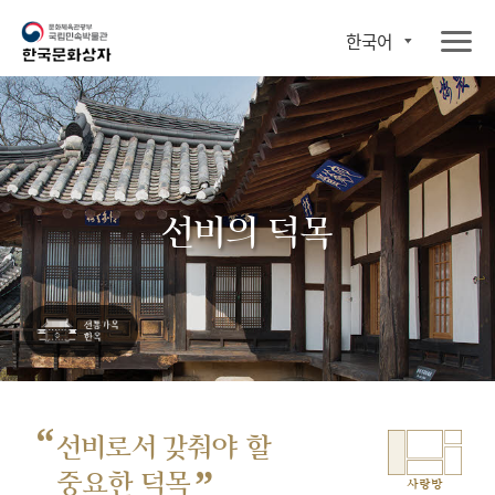
한국어
선비의 덕목
“
선비로서 갖춰야 할
”
중요한 덕목
사랑방