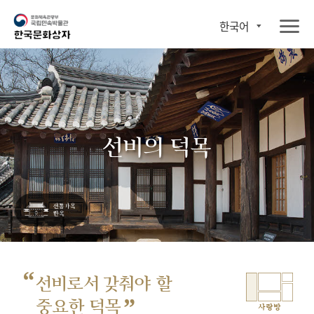
한국어
선비의 덕목
“
선비로서 갖춰야 할
”
중요한 덕목
사랑방