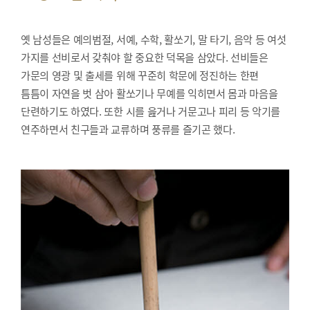
옛 남성들은 예의범절, 서예, 수학, 활쏘기, 말 타기, 음악 등 여섯
가지를 선비로서 갖춰야 할 중요한 덕목을 삼았다. 선비들은
가문의 영광 및 출세를 위해 꾸준히 학문에 정진하는 한편
틈틈이 자연을 벗 삼아 활쏘기나 무예를 익히면서 몸과 마음을
단련하기도 하였다. 또한 시를 읊거나 거문고나 피리 등 악기를
연주하면서 친구들과 교류하며 풍류를 즐기곤 했다.