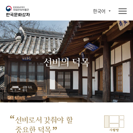
한국어
선비의 덕목
“
선비로서 갖춰야 할
”
중요한 덕목
사랑방