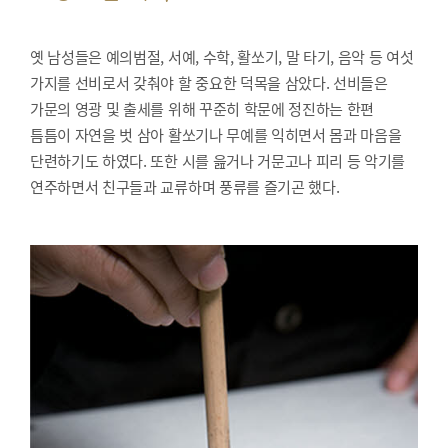
옛 남성들은 예의범절, 서예, 수학, 활쏘기, 말 타기, 음악 등 여섯
가지를 선비로서 갖춰야 할 중요한 덕목을 삼았다. 선비들은
가문의 영광 및 출세를 위해 꾸준히 학문에 정진하는 한편
틈틈이 자연을 벗 삼아 활쏘기나 무예를 익히면서 몸과 마음을
단련하기도 하였다. 또한 시를 읊거나 거문고나 피리 등 악기를
연주하면서 친구들과 교류하며 풍류를 즐기곤 했다.