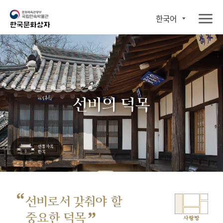
한국어
선비의 덕목
“
선비로서 갖춰야 할
”
중요한 덕목
사랑방