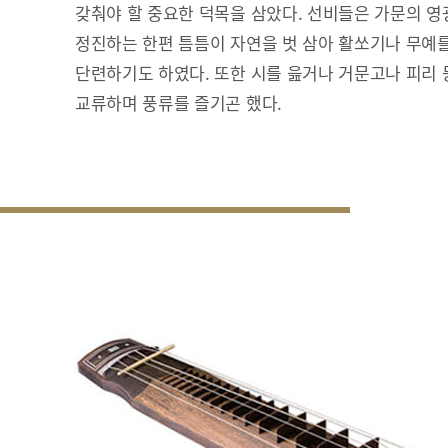
갖춰야 할 중요한 덕목을 삼았다. 선비들은 가문의 영
정진하는 한편 틈틈이 자연을 벗 삼아 활쏘기나 무예
단련하기도 하였다. 또한 시를 읊거나 거문고나 피리
교류하며 풍류를 즐기곤 했다.