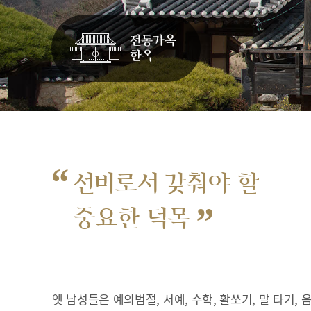
“
선비로서 갖춰야 할
”
중요한 덕목
옛 남성들은 예의범절, 서예, 수학, 활쏘기, 말 타기,