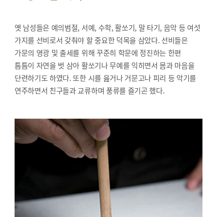
옛 남성들은 예의범절, 서예, 수학, 활쏘기, 말 타기, 음악 등 여섯
가지를 선비로서 갖춰야 할 중요한 덕목을 삼았다. 선비들은
가문의 영광 및 출세를 위해 꾸준히 학문에 정진하는 한편
틈틈이 자연을 벗 삼아 활쏘기나 무예를 익히면서 몸과 마음을
단련하기도 하였다. 또한 시를 읊거나 거문고나 피리 등 악기를
연주하면서 친구들과 교류하며 풍류를 즐기곤 했다.