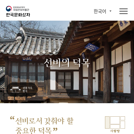
한국어
선비의 덕목
“
선비로서 갖춰야 할
”
중요한 덕목
사랑방