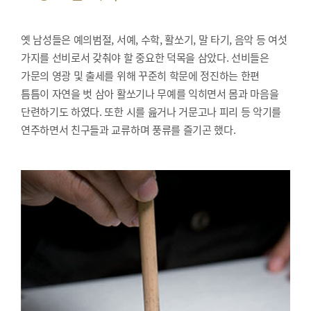
옛 남성들은 예의범절, 서예, 수학, 활쏘기, 말 타기, 음악 등 여섯
가지를 선비로서 갖춰야 할 중요한 덕목을 삼았다. 선비들은
가문의 영광 및 출세를 위해 꾸준히 학문에 정진하는 한편
틈틈이 자연을 벗 삼아 활쏘기나 무예를 익히면서 몸과 마음을
단련하기도 하였다. 또한 시를 읊거나 거문고나 피리 등 악기를
연주하면서 친구들과 교류하며 풍류를 즐기곤 했다.