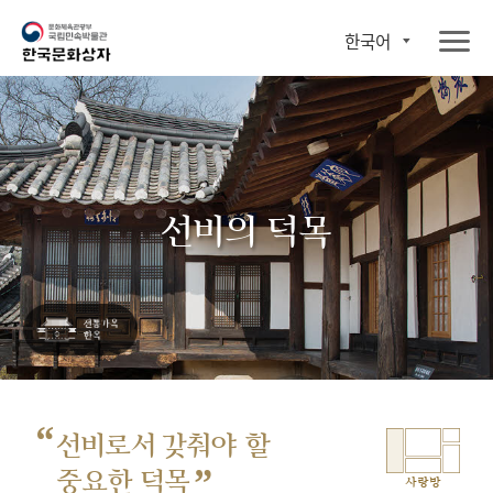
한국어
선비의 덕목
“
선비로서 갖춰야 할
”
중요한 덕목
사랑방