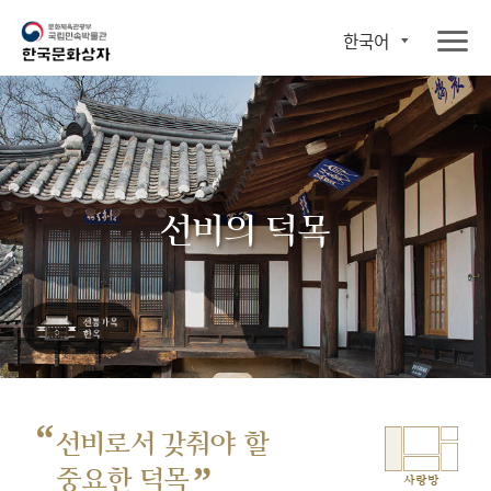
한국어
선비의 덕목
“
선비로서 갖춰야 할
”
중요한 덕목
사랑방