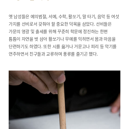
옛 남성들은 예의범절, 서예, 수학, 활쏘기, 말 타기, 음악 등 여섯
가지를 선비로서 갖춰야 할 중요한 덕목을 삼았다. 선비들은
가문의 영광 및 출세를 위해 꾸준히 학문에 정진하는 한편
틈틈이 자연을 벗 삼아 활쏘기나 무예를 익히면서 몸과 마음을
단련하기도 하였다. 또한 시를 읊거나 거문고나 피리 등 악기를
연주하면서 친구들과 교류하며 풍류를 즐기곤 했다.