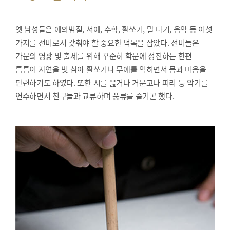
옛 남성들은 예의범절, 서예, 수학, 활쏘기, 말 타기, 음악 등 여섯
가지를 선비로서 갖춰야 할 중요한 덕목을 삼았다. 선비들은
가문의 영광 및 출세를 위해 꾸준히 학문에 정진하는 한편
틈틈이 자연을 벗 삼아 활쏘기나 무예를 익히면서 몸과 마음을
단련하기도 하였다. 또한 시를 읊거나 거문고나 피리 등 악기를
연주하면서 친구들과 교류하며 풍류를 즐기곤 했다.