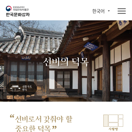
한국어
선비의 덕목
“
선비로서 갖춰야 할
”
중요한 덕목
사랑방