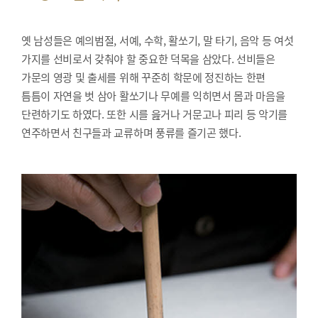
옛 남성들은 예의범절, 서예, 수학, 활쏘기, 말 타기, 음악 등 여섯
가지를 선비로서 갖춰야 할 중요한 덕목을 삼았다. 선비들은
가문의 영광 및 출세를 위해 꾸준히 학문에 정진하는 한편
틈틈이 자연을 벗 삼아 활쏘기나 무예를 익히면서 몸과 마음을
단련하기도 하였다. 또한 시를 읊거나 거문고나 피리 등 악기를
연주하면서 친구들과 교류하며 풍류를 즐기곤 했다.