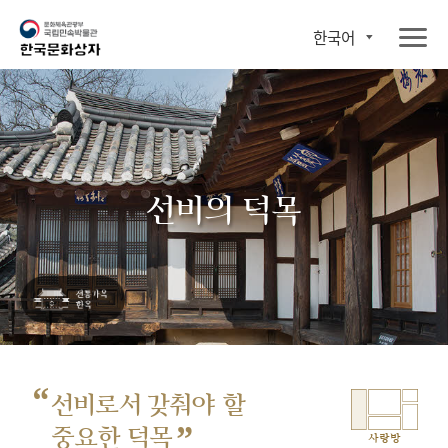
한국어
선비의 덕목
“
선비로서 갖춰야 할
”
중요한 덕목
사랑방