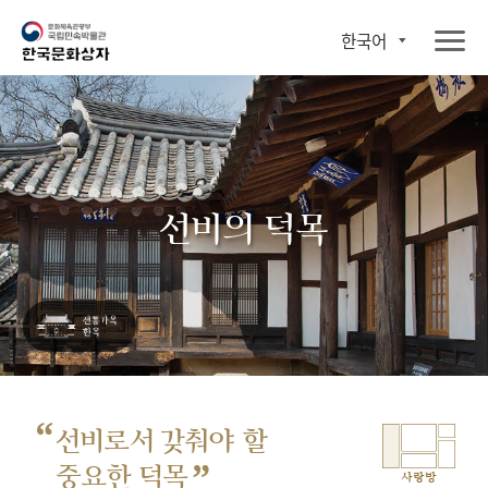
한국어
선비의 덕목
“
선비로서 갖춰야 할
”
중요한 덕목
사랑방