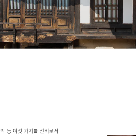
 음악 등 여섯 가지를 선비로서