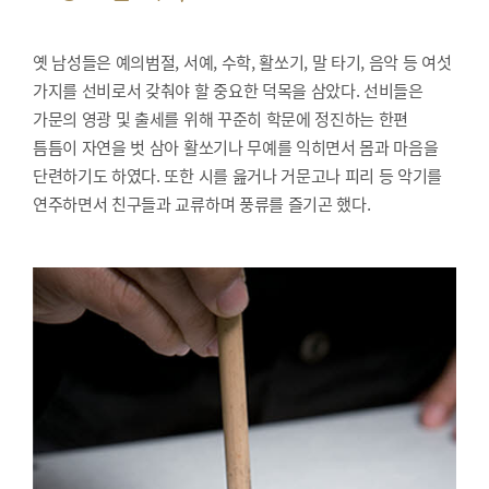
옛 남성들은 예의범절, 서예, 수학, 활쏘기, 말 타기, 음악 등 여섯
가지를 선비로서 갖춰야 할 중요한 덕목을 삼았다. 선비들은
가문의 영광 및 출세를 위해 꾸준히 학문에 정진하는 한편
틈틈이 자연을 벗 삼아 활쏘기나 무예를 익히면서 몸과 마음을
단련하기도 하였다. 또한 시를 읊거나 거문고나 피리 등 악기를
연주하면서 친구들과 교류하며 풍류를 즐기곤 했다.