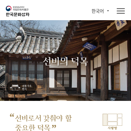
한국어
선비의 덕목
“
선비로서 갖춰야 할
”
중요한 덕목
사랑방