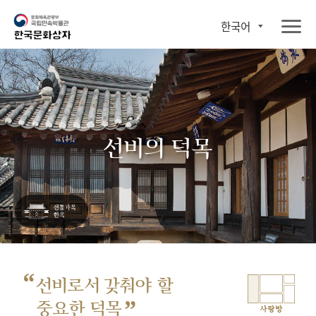
한국어
선비의 덕목
“
선비로서 갖춰야 할
”
중요한 덕목
사랑방