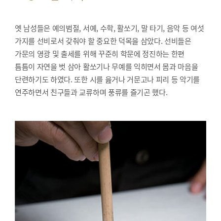
옛 남성들은 예의범절, 서예, 수학, 활쏘기, 말 타기, 음악 등 여섯
가지를 선비로서 갖춰야 할 중요한 덕목을 삼았다. 선비들은
가문의 영광 및 출세를 위해 꾸준히 학문에 정진하는 한편
틈틈이 자연을 벗 삼아 활쏘기나 무예를 익히면서 몸과 마음을
단련하기도 하였다. 또한 시를 읊거나 거문고나 피리 등 악기를
연주하면서 친구들과 교류하며 풍류를 즐기곤 했다.