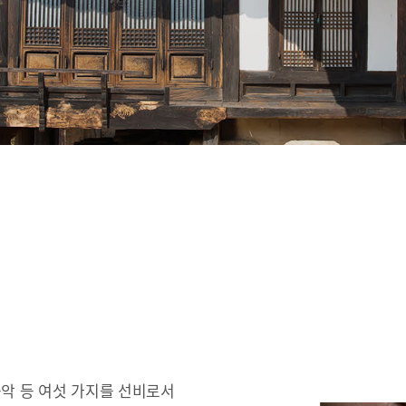
 음악 등 여섯 가지를 선비로서