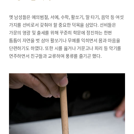
옛 남성들은 예의범절, 서예, 수학, 활쏘기, 말 타기, 음악 등 여섯
가지를 선비로서 갖춰야 할 중요한 덕목을 삼았다. 선비들은
가문의 영광 및 출세를 위해 꾸준히 학문에 정진하는 한편
틈틈이 자연을 벗 삼아 활쏘기나 무예를 익히면서 몸과 마음을
단련하기도 하였다. 또한 시를 읊거나 거문고나 피리 등 악기를
연주하면서 친구들과 교류하며 풍류를 즐기곤 했다.