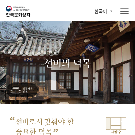
한국어
선비의 덕목
“
선비로서 갖춰야 할
”
중요한 덕목
사랑방