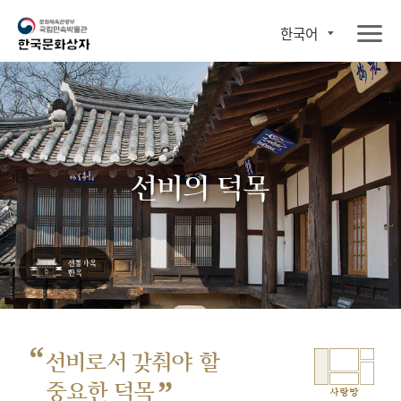
한국어
선비의 덕목
“
선비로서 갖춰야 할
”
중요한 덕목
사랑방