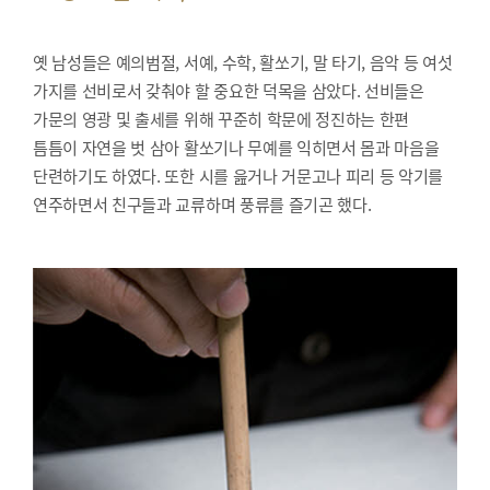
옛 남성들은 예의범절, 서예, 수학, 활쏘기, 말 타기, 음악 등 여섯
가지를 선비로서 갖춰야 할 중요한 덕목을 삼았다. 선비들은
가문의 영광 및 출세를 위해 꾸준히 학문에 정진하는 한편
틈틈이 자연을 벗 삼아 활쏘기나 무예를 익히면서 몸과 마음을
단련하기도 하였다. 또한 시를 읊거나 거문고나 피리 등 악기를
연주하면서 친구들과 교류하며 풍류를 즐기곤 했다.